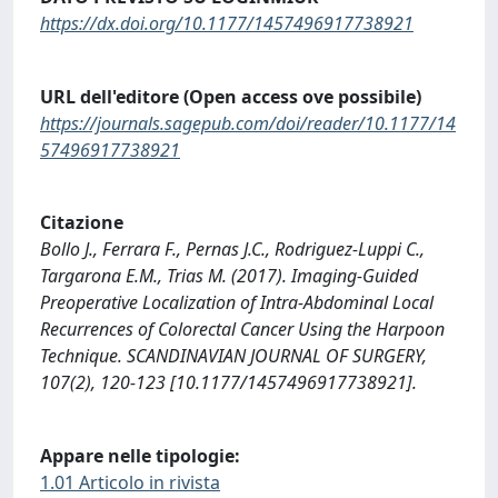
https://dx.doi.org/10.1177/1457496917738921
URL dell'editore (Open access ove possibile)
https://journals.sagepub.com/doi/reader/10.1177/14
57496917738921
Citazione
Bollo J., Ferrara F., Pernas J.C., Rodriguez-Luppi C.,
Targarona E.M., Trias M. (2017). Imaging-Guided
Preoperative Localization of Intra-Abdominal Local
Recurrences of Colorectal Cancer Using the Harpoon
Technique. SCANDINAVIAN JOURNAL OF SURGERY,
107(2), 120-123 [10.1177/1457496917738921].
Appare nelle tipologie:
1.01 Articolo in rivista