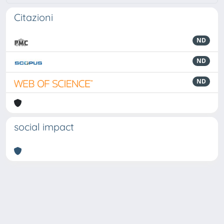
Citazioni
ND
ND
ND
social impact