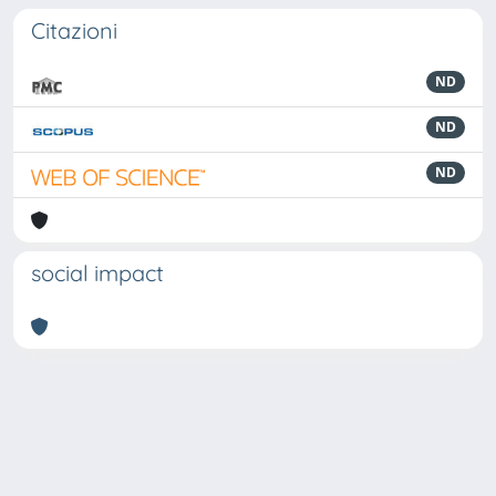
Citazioni
ND
ND
ND
social impact