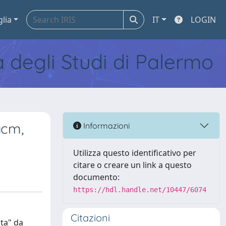
glia
IT
LOGIN
tà degli Studi di Palermo
gcm,
Informazioni
Utilizza questo identificativo per
citare o creare un link a questo
documento:
https://hdl.handle.net/10447/6074
Citazioni
ta" da