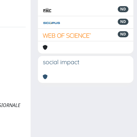
ND
ND
ND
social impact
. GIORNALE