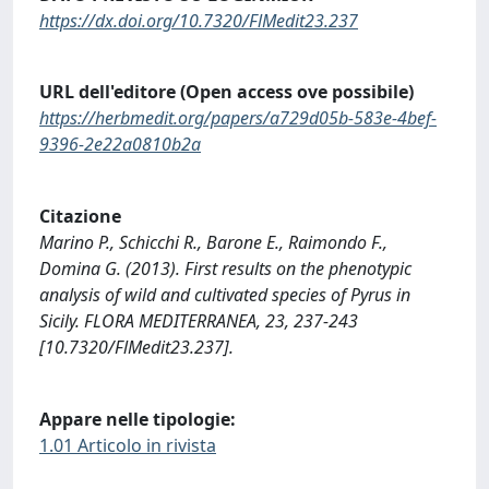
https://dx.doi.org/10.7320/FlMedit23.237
URL dell'editore (Open access ove possibile)
https://herbmedit.org/papers/a729d05b-583e-4bef-
9396-2e22a0810b2a
Citazione
Marino P., Schicchi R., Barone E., Raimondo F.,
Domina G. (2013). First results on the phenotypic
analysis of wild and cultivated species of Pyrus in
Sicily. FLORA MEDITERRANEA, 23, 237-243
[10.7320/FlMedit23.237].
Appare nelle tipologie:
1.01 Articolo in rivista