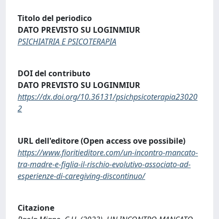
Titolo del periodico
DATO PREVISTO SU LOGINMIUR
PSICHIATRIA E PSICOTERAPIA
DOI del contributo
DATO PREVISTO SU LOGINMIUR
https://dx.doi.org/10.36131/psichpsicoterapia23020
2
URL dell'editore (Open access ove possibile)
https://www.fioritieditore.com/un-incontro-mancato-
tra-madre-e-figlia-il-rischio-evolutivo-associato-ad-
esperienze-di-caregiving-discontinuo/
Citazione