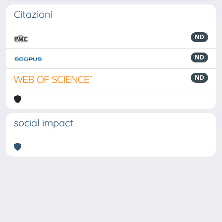
Citazioni
ND
ND
ND
social impact