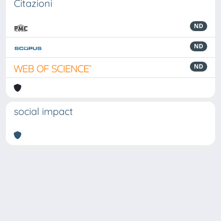
Citazioni
ND
ND
ND
social impact