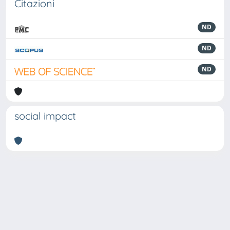
Citazioni
ND
ND
ND
social impact