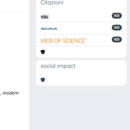
Citazioni
ND
ND
ND
social impact
ts, modern