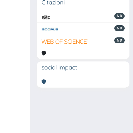
Citazioni
ND
ND
ND
social impact