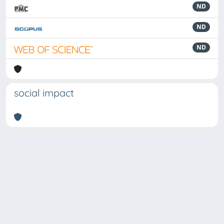
ND
ND
ND
social impact