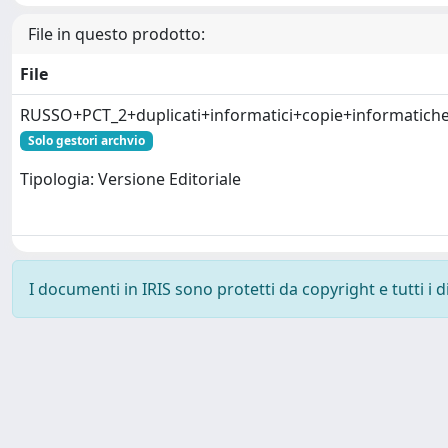
File in questo prodotto:
File
RUSSO+PCT_2+duplicati+informatici+copie+informatich
Solo gestori archvio
Tipologia: Versione Editoriale
I documenti in IRIS sono protetti da copyright e tutti i di
Powered by
IRIS
-
about IRIS
-
Utilizzo dei cookie