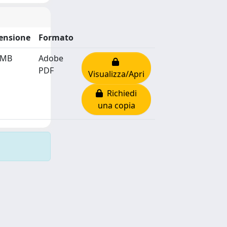
ensione
Formato
 MB
Adobe
PDF
Visualizza/Apri
Richiedi
una copia
Copyright © 2026