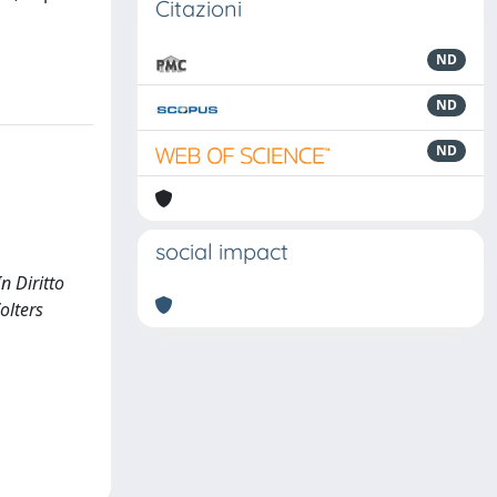
Citazioni
ND
ND
ND
social impact
n Diritto
olters