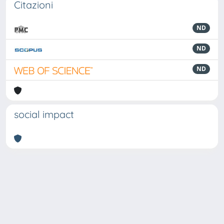
Citazioni
ND
ND
ND
social impact