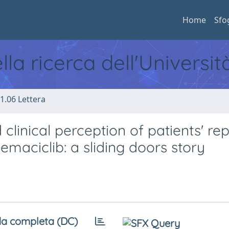
Home
Sfo
ella ricerca dell'Universi
1.06 Lettera
nd clinical perception of patients' re
maciclib: a sliding doors story
a completa (DC)