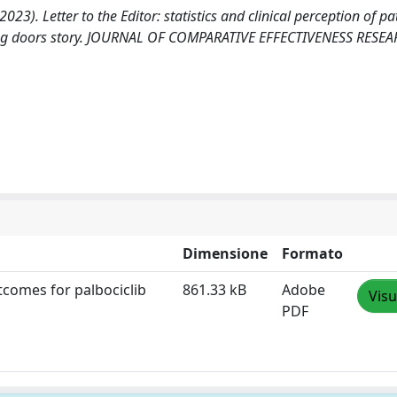
023). Letter to the Editor: statistics and clinical perception of pa
iding doors story. JOURNAL OF COMPARATIVE EFFECTIVENESS RESEA
Dimensione
Formato
utcomes for palbociclib
861.33 kB
Adobe
Visu
PDF