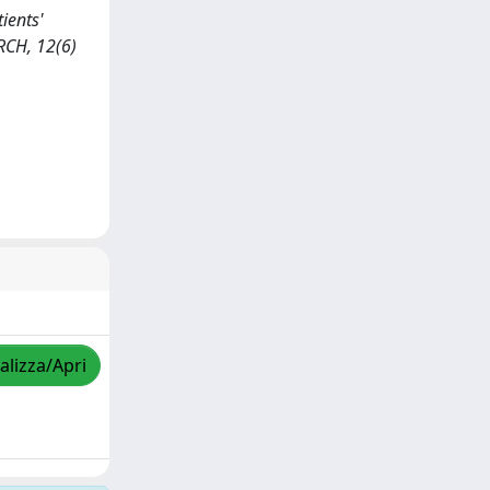
tients'
RCH, 12(6)
alizza/Apri