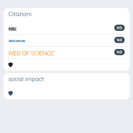
Citazioni
ND
ND
ND
social impact