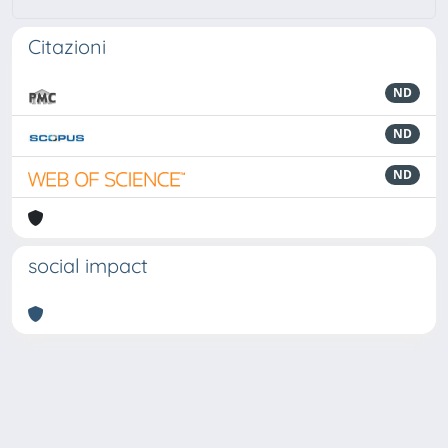
Citazioni
ND
ND
ND
social impact