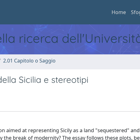
Home
Sfo
ella ricerca dell'Universi
2.01 Capitolo o Saggio
lla Sicilia e stereotipi
ion aimed at representing Sicily as a land "sequestered" and
by the break of modernity? The essay follows these plots, 