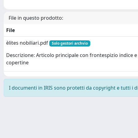
File in questo prodotto:
File
èlites nobiliari.pdf
Solo gestori archvio
Descrizione: Articolo principale con frontespizio indice e
copertine
I documenti in IRIS sono protetti da copyright e tutti i di
Powered by
IRIS
-
about IRIS
-
Utilizzo dei cookie