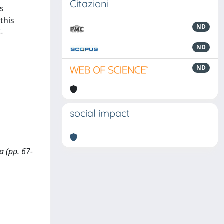
Citazioni
ts
this
ND
-
ND
ND
social impact
a (pp. 67-