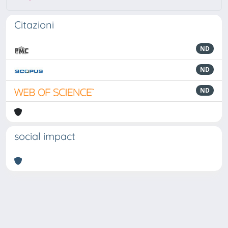
Citazioni
ND
ND
ND
social impact