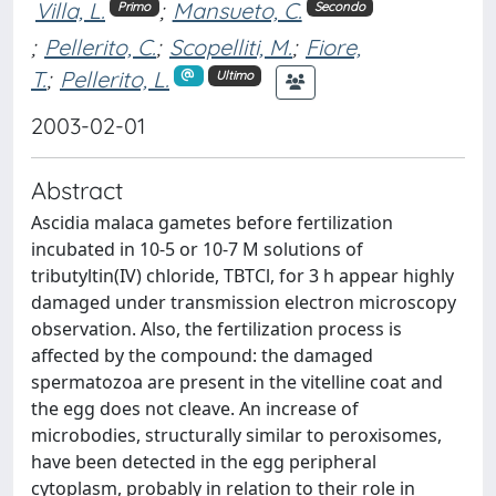
Villa, L.
;
Mansueto, C.
Primo
Secondo
;
Pellerito, C.
;
Scopelliti, M.
;
Fiore,
T.
;
Pellerito, L.
Ultimo
2003-02-01
Abstract
Ascidia malaca gametes before fertilization
incubated in 10-5 or 10-7 M solutions of
tributyltin(IV) chloride, TBTCl, for 3 h appear highly
damaged under transmission electron microscopy
observation. Also, the fertilization process is
affected by the compound: the damaged
spermatozoa are present in the vitelline coat and
the egg does not cleave. An increase of
microbodies, structurally similar to peroxisomes,
have been detected in the egg peripheral
cytoplasm, probably in relation to their role in