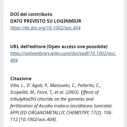
DOI del contributo
DATO PREVISTO SU LOGINMIUR
https://dx.doi.org/10.1002/aoc.404
URL dell'editore (Open access ove possibile)
https://onlinelibrary.wiley.com/doi/epdf/10.1002/aoc.
404
Citazione
Villa, L., D' Agati, P., Mansueto, C., Pellerito, C.,
Scopelliti, M., Fiore, T., et al. (2003). Effects of
tributyltin(IV) chloride on the gametes and
fertilization of Ascidia malaca (ascidiacea: tunicata).
APPLIED ORGANOMETALLIC CHEMISTRY, 17(2), 106-
112 [10.1002/aoc.404].