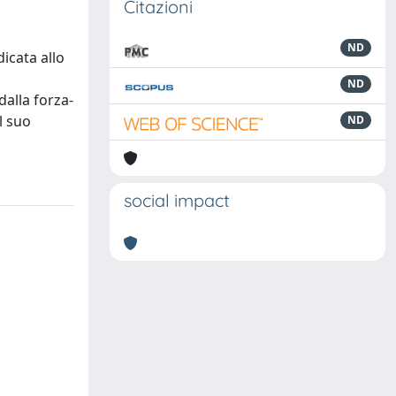
Citazioni
ND
icata allo
ND
dalla forza-
l suo
ND
social impact