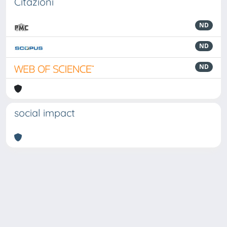
Citazioni
ND
ND
ND
social impact