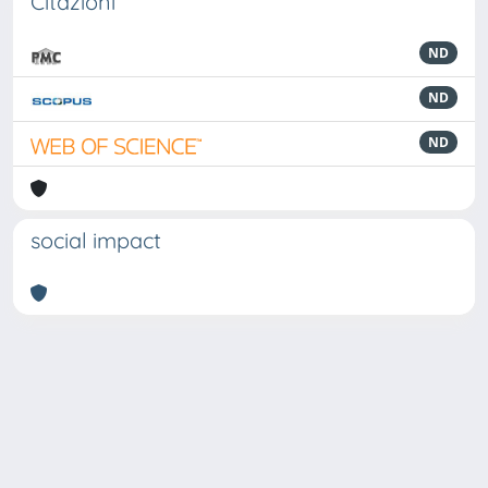
Citazioni
ND
ND
ND
social impact