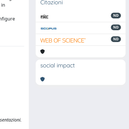
Citazioni
 in
ND
nfigure
ND
ND
social impact
esentazioni.