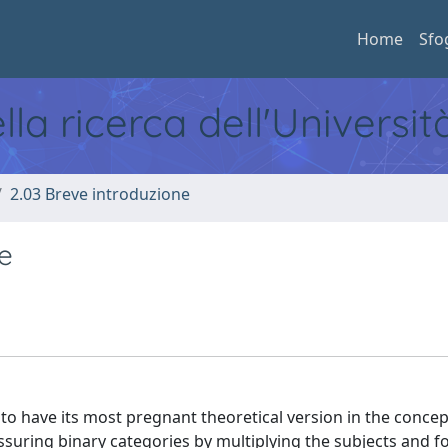
Home
Sfo
ella ricerca dell'Universi
2.03 Breve introduzione
re
to have its most pregnant theoretical version in the concep
assuring binary categories by multiplying the subjects and f