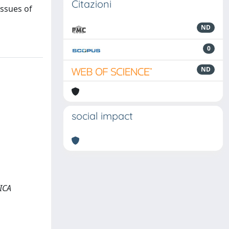
Citazioni
issues of
ND
0
ND
social impact
DICA