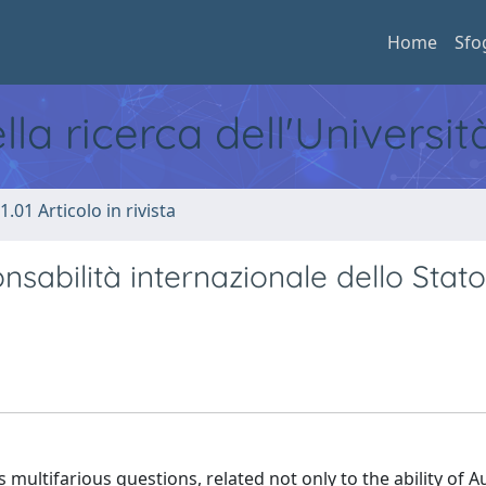
Home
Sfo
ella ricerca dell'Universi
1.01 Articolo in rivista
nsabilità internazionale dello Stato
es multifarious questions, related not only to the ability o