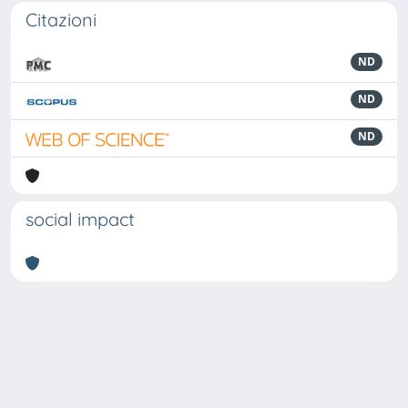
Citazioni
ND
ND
ND
social impact