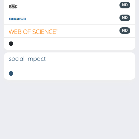
ND
ND
ND
social impact