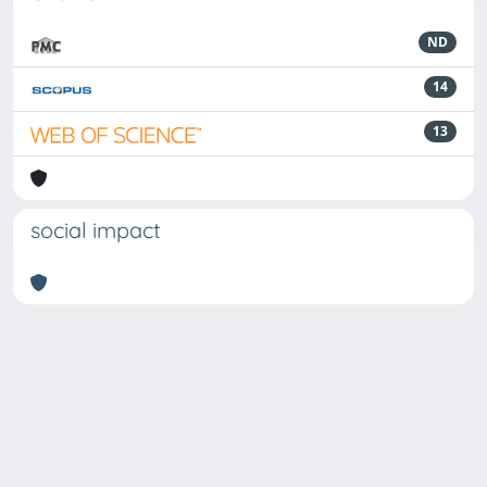
ND
14
13
social impact