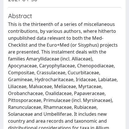
Abstract
This is the thirteenth of a series of miscellaneous
contributions, by various authors, where hitherto
unpublished data relevant to both the Med-
Checklist and the Euro+Med (or Sisyphus) projects
are presented. This instalment deals with the
families Amaryllidaceae (incl. Alliaceae),
Apocynaceae, Caryophyllaceae, Chenopodiaceae,
Compositae, Crassulaceae, Cucurbitaceae,
Gramineae, Hydrocharitaceae, Iridaceae, Labiatae,
Liliaceae, Malvaceae, Meliaceae, Myrtaceae,
Orobanchaceae, Oxalidaceae, Papaveraceae,
Pittosporaceae, Primulaceae (incl. Myrsinaceae),
Ranunculaceae, Rhamnaceae, Rubiaceae,
Solanaceae and Umbelliferae. It includes new
country and area records and taxonomic and
distributional considerations for taxa in Allium,