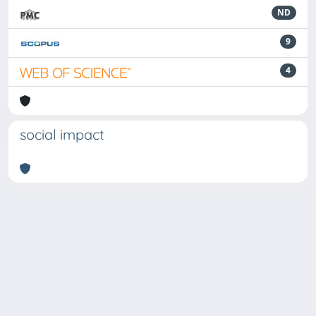
ND
9
4
social impact