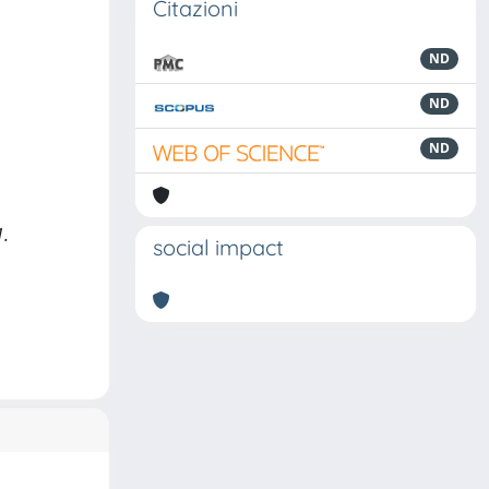
Citazioni
ND
ND
ND
1.
social impact