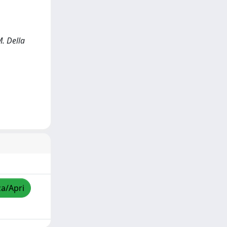
M. Della
za/Apri