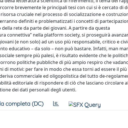
 della letteratura scientifica di riferimento, il tema del rap
rcorre brevemente le principali tesi con cui si è cercato di d
 risorsa cruciale nel processo di socializzazione e costruzio
erranno definiti e problematizzati i concetti di partecipazio
o della rete da parte dei giovani. A partire da questa
ura connettiva” nella platform society, si proseguirà avanza
ovani (e non solo) ad un uso più responsabile, critico e ci
vento educativo – da solo – non può bastare. Infatti, man ma
ociale sempre più palesi, è risultato evidente che le politic
orrono politiche pubbliche di più ampio respiro che vadano
i di motivi: per fare in modo che essa torni ad essere il più
deriva commerciale ed oligopolistica del tutto de-regolame
lità editoriale di rispondere di ciò che lasciano circolare a
ione dei dati personali degli utenti.
a completa (DC)