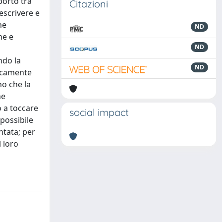
porto tra
Citazioni
escrivere e
ne
ND
ne e
ND
ndo la
ND
vicamente
no che la
he
 a toccare
social impact
 possibile
ntata; per
l loro