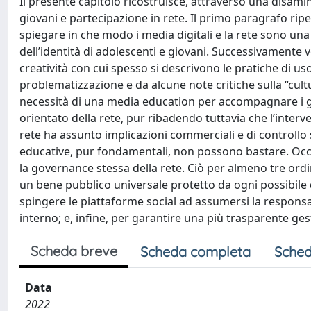
Il presente capitolo ricostruisce, attraverso una disamina
giovani e partecipazione in rete. Il primo paragrafo ripe
spiegare in che modo i media digitali e la rete sono una
dell’identità di adolescenti e giovani. Successivamente v
creatività con cui spesso si descrivono le pratiche di us
problematizzazione e da alcune note critiche sulla “cult
necessità di una media education per accompagnare i gi
orientato della rete, pur ribadendo tuttavia che l’inter
rete ha assunto implicazioni commerciali e di controllo s
educative, pur fondamentali, non possono bastare. Occ
la governance stessa della rete. Ciò per almeno tre ordin
un bene pubblico universale protetto da ogni possibile 
spingere le piattaforme social ad assumersi la responsabi
interno; e, infine, per garantire una più trasparente gest
Scheda breve
Scheda completa
Sched
Data
2022