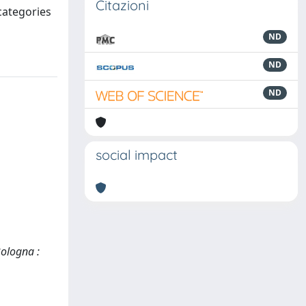
Citazioni
 categories
ND
ND
ND
social impact
Bologna :