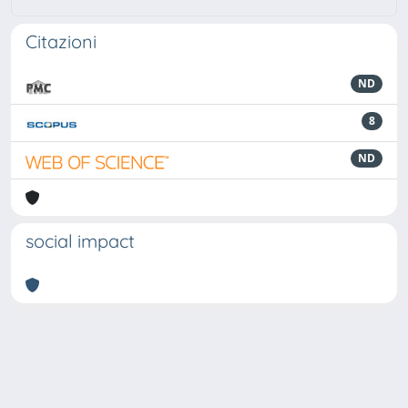
Citazioni
ND
8
ND
social impact