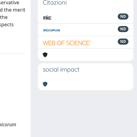
Citazioni
servative
d the merit
 the
ND
aspects
ND
ND
social impact
Amicorum