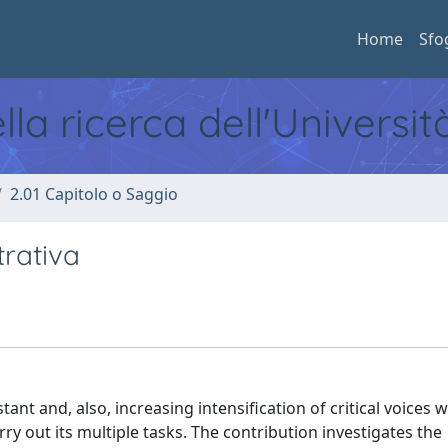
Home
Sfo
ella ricerca dell'Universi
2.01 Capitolo o Saggio
rativa
nt and, also, increasing intensification of critical voices 
arry out its multiple tasks. The contribution investigates the