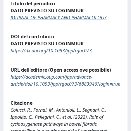
Titolo del periodico
DATO PREVISTO SU LOGINMIUR
JOURNAL OF PHARMACY AND PHARMACOLOGY
DOI del contributo
DATO PREVISTO SU LOGINMIUR
https://dx.doi.org/10.1093/jpp/rgac073
URL dell'editore (Open access ove possibile)
https://academic.oup.com/jpp/advance-
article/doi/10.1093/jpp/rgac073/6883946?login=true
Citazione
Colucci, R., Fornai, M., Antonioli, L., Segnani, C.,
Ippolito, C., Pellegrini, C., et al. (2022). Role of
cyclooxygenase pathways in bowel fibrotic