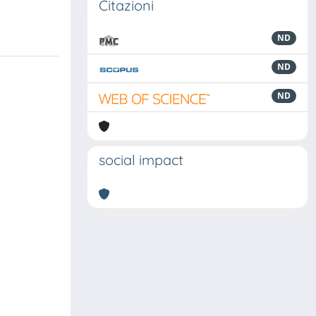
Citazioni
ND
ND
ND
social impact