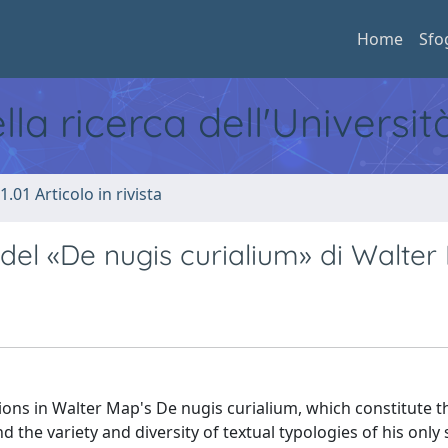
Home
Sfo
ella ricerca dell'Universi
1.01 Articolo in rivista
e del «De nugis curialium» di Walte
ions in Walter Map's De nugis curialium, which constitute t
 the variety and diversity of textual typologies of his only 