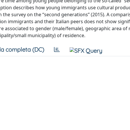
sure time among young people belonging to the so-called “s
umption describes how young immigrants use cultural produ
gh the survey on the “second generations” (2015). A compari
n immigrants and their Italian peers does not show signif
are associated to gender (male/female), geographic area of
pality/small municipality) of residence.
a completa (DC)