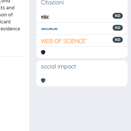
econd
Citazioni
cts and
son of
ND
icant
ND
 residence
ND
social impact