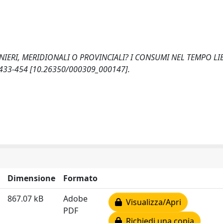
RANIERI, MERIDIONALI O PROVINCIALI? I CONSUMI NEL TEMPO L
433-454 [10.26350/000309_000147].
Dimensione
Formato
867.07 kB
Adobe
Visualizza/Apri
PDF
Richiedi una copia