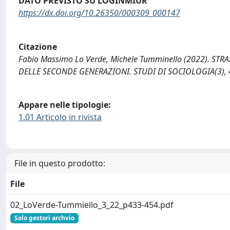
DATO PREVISTO SU LOGINMIUR
https://dx.doi.org/10.26350/000309_000147
Citazione
Fabio Massimo Lo Verde, Michele Tumminello (2022). ST
DELLE SECONDE GENERAZIONI. STUDI DI SOCIOLOGIA(3), 
Appare nelle tipologie:
1.01 Articolo in rivista
File in questo prodotto:
File
02_LoVerde-Tummiello_3_22_p433-454.pdf
Solo gestori archvio