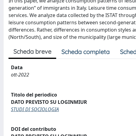
In this paper, we analyze consumption patterns of lei
generation” of immigrants in Italy. Leisure time cons
services. We analyze data collected by the ISTAT throu
leisure consumption patterns between second-generatio
differences. Rather, differences in consumption styles 
(North/South), and size of the municipality (large munici
Scheda breve
Scheda completa
Sched
Data
ott-2022
Titolo del periodico
DATO PREVISTO SU LOGINMIUR
STUDI DI SOCIOLOGIA
DOI del contributo