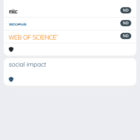
ND
ND
ND
social impact