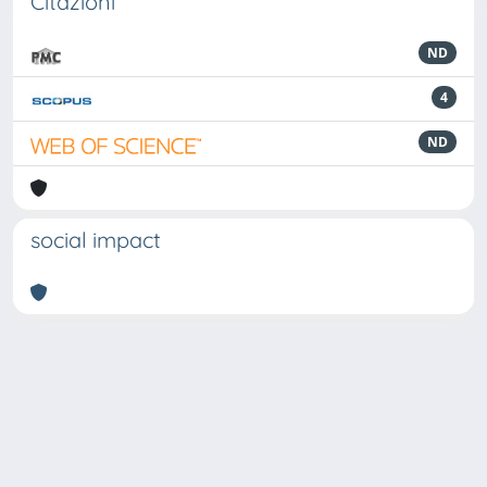
Citazioni
ND
4
ND
social impact