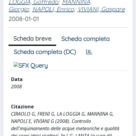
LOGGIA, Goffredo
;
MANNINA,
Giorgio
;
NAPOLI, Enrico
;
VIVIANI, Gaspare
2008-01-01
Scheda breve
Scheda completa
Scheda completa (DC)
Data
2008
Citazione
CIRAOLO G, FRENI G, LA LOGGIA G, MANNINA G,
NAPOLI E, VIVIANI G (2008). Controllo
dell'inquinamento delle acque meteoriche e qualità
dei corpi idrici ricettori. In L.G. LANZA (a cura di),