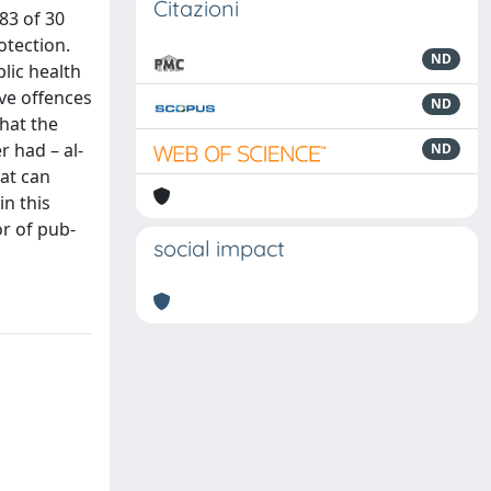
Citazioni
83 of 30
otection.
ND
lic health
ive offences
ND
that the
r had – al-
ND
hat can
in this
r of pub-
social impact