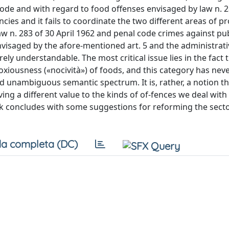
 code and with regard to food offenses envisaged by law n. 2
cies and it fails to coordinate the two different areas of pr
aw n. 283 of 30 April 1962 and penal code crimes against pub
envisaged by the afore-mentioned art. 5 and the administrat
ly understandable. The most critical issue lies in the fact 
noxiousness («nocività») of foods, and this category has neve
 and unambiguous semantic spectrum. It is, rather, a notion t
ing a different value to the kinds of of-fences we deal with 
rk concludes with some suggestions for reforming the secto
a completa (DC)