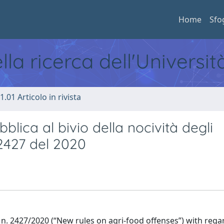
Home
Sfo
ella ricerca dell'Universi
1.01 Articolo in rivista
blica al bivio della nocività degli
n. 2427 del 2020
n. 2427/2020 (“New rules on agri-food offenses”) with rega