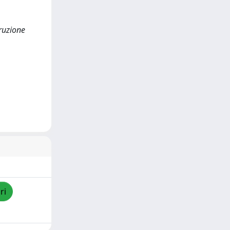
truzione
ri