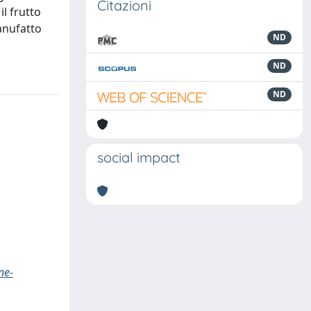
Citazioni
il frutto
manufatto
ND
ND
ND
social impact
ne-