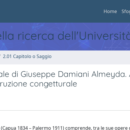
Home
Sfo
ella ricerca dell'Universi
2.01 Capitolo o Saggio
rale di Giuseppe Damiani Almeyda. 
truzione congetturale
Capua 1834 – Palermo 1911) comprende, tra le sue opere gi