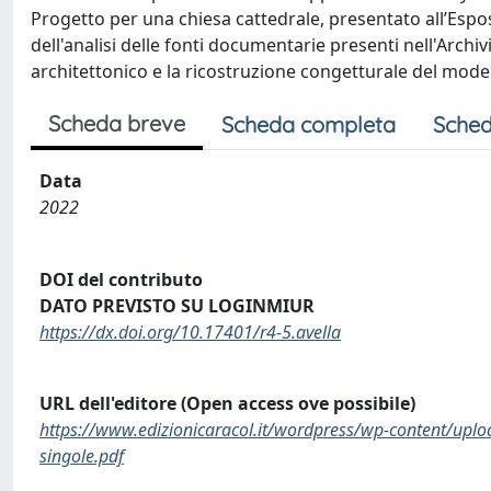
Progetto per una chiesa cattedrale, presentato all’Esposi
dell'analisi delle fonti documentarie presenti nell'Arch
architettonico e la ricostruzione congetturale del model
Scheda breve
Scheda completa
Sched
Data
2022
DOI del contributo
DATO PREVISTO SU LOGINMIUR
https://dx.doi.org/10.17401/r4-5.avella
URL dell'editore (Open access ove possibile)
https://www.edizionicaracol.it/wordpress/wp-content/upl
singole.pdf