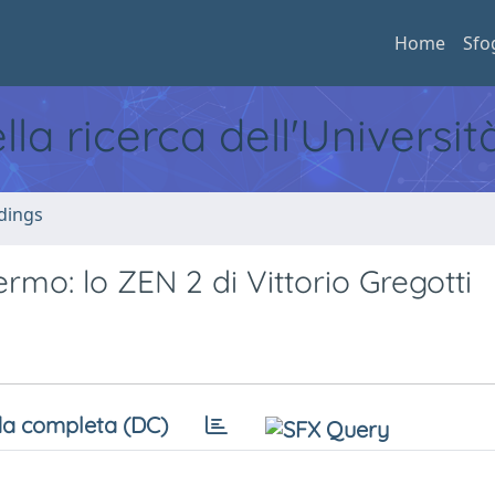
Home
Sfo
ella ricerca dell'Universi
dings
ermo: lo ZEN 2 di Vittorio Gregotti
a completa (DC)