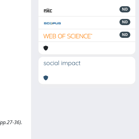
ND
ND
ND
social impact
(pp.27-36).