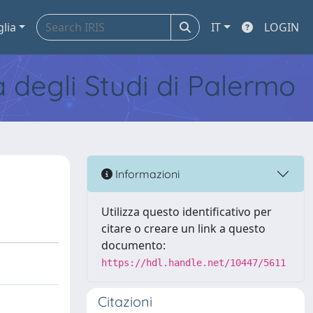
glia
IT
LOGIN
tà degli Studi di Palermo
Informazioni
Utilizza questo identificativo per
citare o creare un link a questo
documento:
https://hdl.handle.net/10447/5611
Citazioni