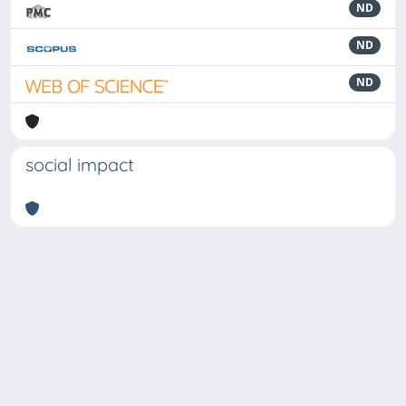
ND
ND
ND
social impact