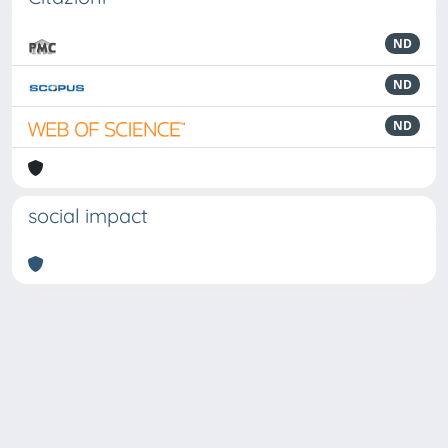
ND
ND
ND
social impact