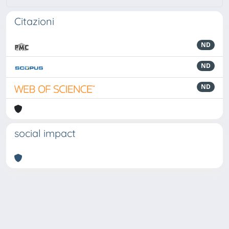
Citazioni
ND
ND
ND
social impact