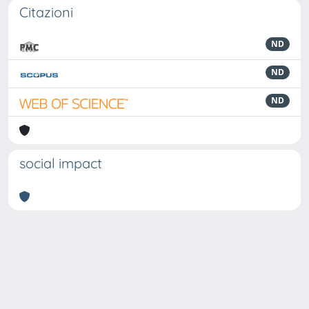
Citazioni
ND
ND
ND
social impact