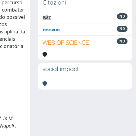
Citazioni
o percurso
ra combater
do possível
ND
cos
ND
sciplina da
enciais
ND
ncionatória
social impact
. In M.
Napoli :