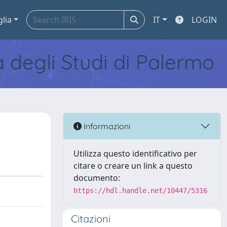
glia
IT
LOGIN
tà degli Studi di Palermo
Informazioni
Utilizza questo identificativo per
citare o creare un link a questo
documento:
https://hdl.handle.net/10447/5316
Citazioni