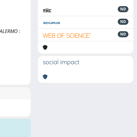
ND
ND
 PALERMO :
ND
social impact