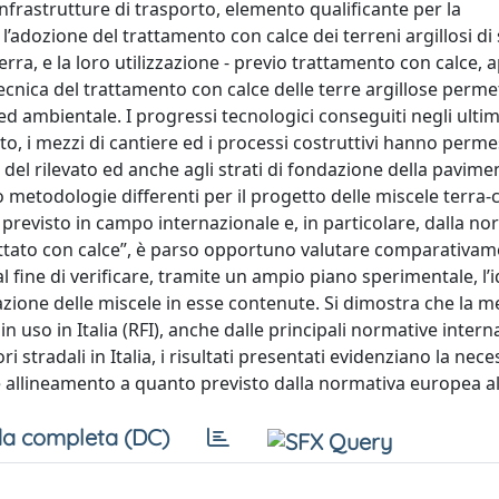
 infrastrutture di trasporto, elemento qualificante per la
’adozione del trattamento con calce dei terreni argillosi di 
rra, e la loro utilizzazione - previo trattamento con calce, 
 tecnica del trattamento con calce delle terre argillose perme
d ambientale. I progressi tecnologici conseguiti negli ultim
o, i mezzi di cantiere ed i processi costruttivi hanno perme
 del rilevato ed anche agli strati di fondazione della pavime
o metodologie differenti per il progetto delle miscele terra-c
previsto in campo internazionale e, in particolare, dalla n
ttato con calce”, è parso opportuno valutare comparativame
l fine di verificare, tramite un ampio piano sperimentale, l’
ulazione delle miscele in esse contenute. Si dimostra che la 
n uso in Italia (RFI), anche dalle principali normative interna
ri stradali in Italia, i risultati presentati evidenziano la nece
e allineamento a quanto previsto dalla normativa europea al
a completa (DC)