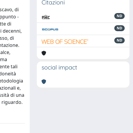
Citazioni
scavo, di
appunto -
ND
tte di
ND
i decenni,
sso, di
ND
ntazione.
alce,
orma
nte tali
social impact
idoneità
metodologia
zionali e,
ssità di una
 riguardo.