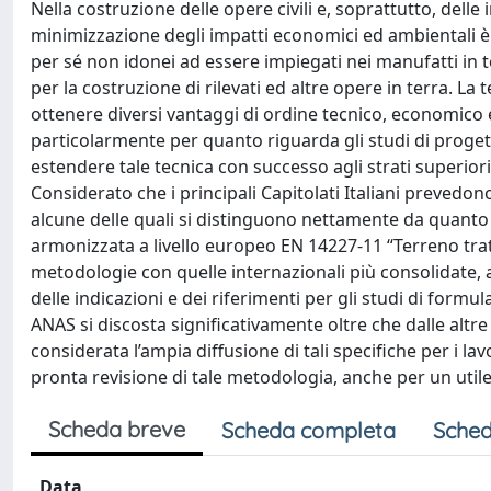
Nella costruzione delle opere civili e, soprattutto, delle
minimizzazione degli impatti economici ed ambientali è l
per sé non idonei ad essere impiegati nei manufatti in te
per la costruzione di rilevati ed altre opere in terra. La
ottenere diversi vantaggi di ordine tecnico, economico e
particolarmente per quanto riguarda gli studi di progett
estendere tale tecnica con successo agli strati superiori
Considerato che i principali Capitolati Italiani prevedon
alcune delle quali si distinguono nettamente da quanto 
armonizzata a livello europeo EN 14227-11 “Terreno tra
metodologie con quelle internazionali più consolidate, a
delle indicazioni e dei riferimenti per gli studi di form
ANAS si discosta significativamente oltre che dalle altre i
considerata l’ampia diffusione di tali specifiche per i lavo
pronta revisione di tale metodologia, anche per un util
Scheda breve
Scheda completa
Sched
Data