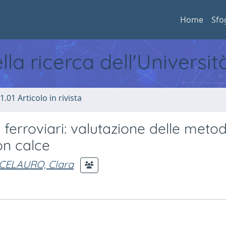
Home
Sfo
ella ricerca dell'Universi
1.01 Articolo in rivista
e ferroviari: valutazione delle meto
con calce
CELAURO, Clara