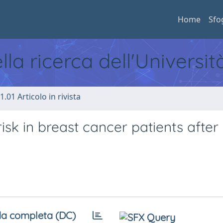
Home
Sfo
ella ricerca dell'Universi
1.01 Articolo in rivista
isk in breast cancer patients after
a completa (DC)