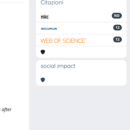
Citazioni
ND
12
12
social impact
 after